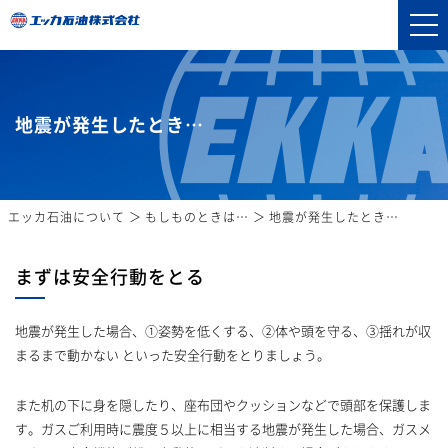
地震が発生したとき…
エッカ石油について
もしものときは…
地震が発生したとき…
まずは安全行動をとる
地震が発生した場合、①姿勢を低くする、②体や頭を守る、③揺れが収
まるまで動かない といった安全行動をとりましょう。
また机の下に身を隠したり、座布団やクッションなどで頭部を保護しま
す。ガスご利用時に震度５以上に相当する地震が発生した場合、ガスメ