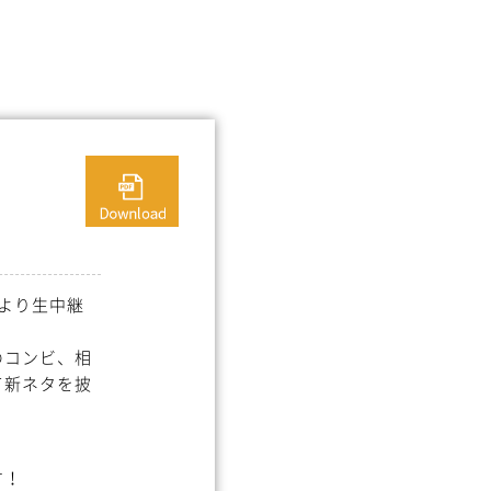
2023_flyer_out-2.pdf
Bより生中継
のコンビ、相
て新ネタを披
す！