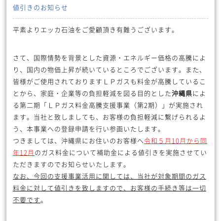
値引きのお知らせ
平素よりエッカ石油をご愛顧頂き有難うございます。
さて、国際情勢を背景とした資源・エネルギー価格の高騰によ
り、国内の物価上昇が続いているところでございます。また、
皆様がご使用されておりますＬＰガスも料金が高騰しているこ
とから、家庭・企業等の負担軽減を図る目的とした
沖縄県
によ
る第二期「ＬＰガス料金高騰支援事業（第2期）」が実施され
ます。当社と致しましても、お客様の負担軽減に繋げられるよ
う、本事業への登録申請を行い参画いたします。
つきましては、沖縄県にお住いのお客様へ
令和５月
10
月から同
年
12
月
のガス料金について補助金による値引きを実施させてい
ただきますのでお知らせいたします。
なお、今回の支援事業活用に関しては、当社が対象期間のガス
料金に対して値引きを致しますので、お客様の手続き等は一切
不要です
。