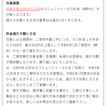
対象期間
令和５年
10
月から
12
月
のコミュニティーガス料金（検針分）が
対象となります。
値引き対象となる月の基準日は毎月1日となります。
料金値引き額と方法
対象となる期間中、ご契約件数１件につき、ガス料金１か月あ
たり300円、最大900円を上限として令和6年1月ご使用分（検
針）から一括で値引きいたします。
※ ご請求額が対象金額（支援額）未満のお客様は、値引き額
が請求額となります。繰り越しはいたしません。
※ 令和5年10月からコミュニティーガスをご利用で、令和5年
12月末までにご解約をされたお客様は、令和6年1月請求の料金
から差し引きすることができないため、値引きの対象となりま
せん。あらかじめご了承願います。
※ 値引き額は、請求書に記載する場合と、口座引き落としや
集金などのお支払い時に値引き後の価格で対応させて頂く場合
があります。詳しくはお問合せ窓口までご連絡下さい。