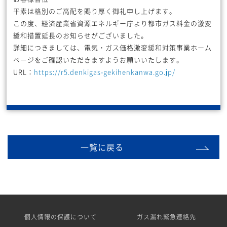
平素は格別のご高配を賜り厚く御礼申し上げます。
この度、経済産業省資源エネルギー庁より都市ガス料金の激変
緩和措置延長のお知らせがございました。
詳細につきましては、電気・ガス価格激変緩和対策事業ホーム
ページをご確認いただきますようお願いいたします。
URL：
https://r5.denkigas-gekihenkanwa.go.jp/
一覧に戻る
個人情報の保護について
ガス漏れ緊急連絡先